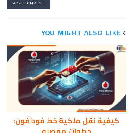
YOU MIGHT ALSO LIKE
كيفية نقل ملكية خط فودافون:
خطوات مفصلة