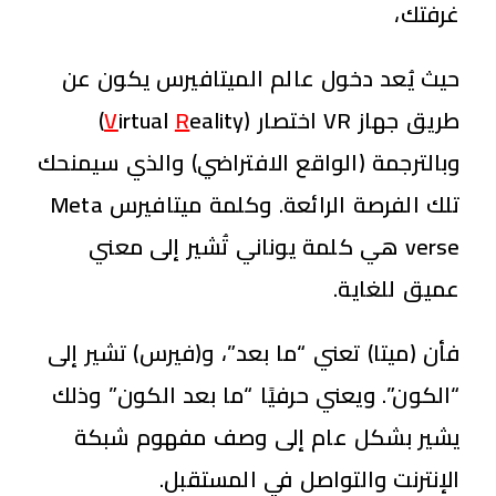
غرفتك،
حيث يُعد دخول عالم الميتافيرس يكون عن
طريق جهاز VR اختصار (
R
irtual
V
eality)
وبالترجمة (الواقع الافتراضي) والذي سيمنحك
تلك الفرصة الرائعة. وكلمة ميتافيرس Meta
verse هي كلمة يوناني تُشير إلى معني
عميق للغاية.
فأن (ميتا) تعني “ما بعد”، و(فيرس) تشير إلى
“الكون”. ويعني حرفيًا “ما بعد الكون” وذلك
يشير بشكل عام إلى وصف مفهوم شبكة
الإنترنت والتواصل في المستقبل.