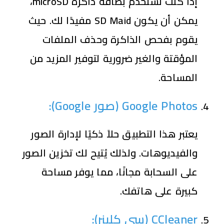
إذا كنت تستخدم بطاقة ذاكرة microSD،
يمكن أن يكون SD Maid مفيدًا لك. حيث
يقوم بفحص الذاكرة وحذف الملفات
المؤقتة والغير ضرورية لتوفير المزيد من
المساحة.
Google Photos (
صور
Google):
يعتبر هذا التطبيق حلاً ذكيًا لإدارة الصور
والفيديوهات. ولذلك يُتيح لك تخزين الصور
على السحابة مجانًا، مما يوفر مساحة
كبيرة على هاتفك.
CCleaner (
سي كلينر
):