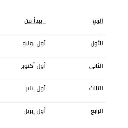
الربع
يبدأ من
الأول
أول يوليو
الثانى
أول أكتوبر
الثالث
أول يناير
الرابع
أول إبريل