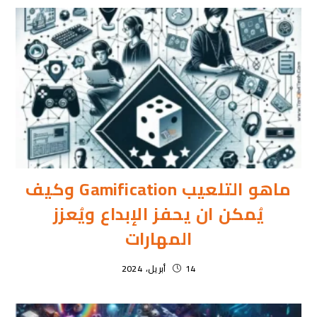
ماهو التلعيب Gamification وكيف
يُمكن ان يحفز الإبداع ويُعزز
المهارات
14 أبريل، 2024