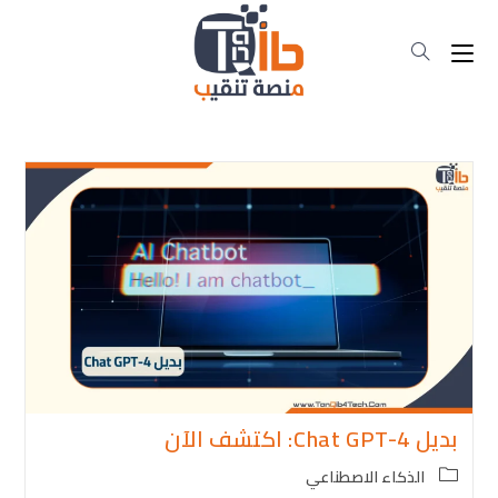
Ski
t
conten
بديل Chat GPT-4: اكتشف الآن
Post
الذكاء الاصطناعي
category: