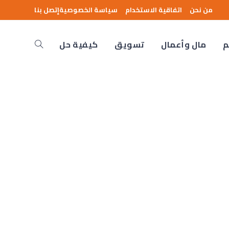
من نحن
اتفاقية الاستخدام
سياسة الخصوصية
إتصل بنا
م
مال وأعمال
تسويق
كيفية حل
Toggle
website
search