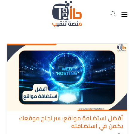
Ski
t
conten
أفضل استضافة مواقع: سر نجاح موقعك
يكمن في استضافته